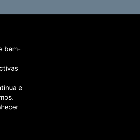
 e bem-
ctivas
tínua e
emos.
nhecer