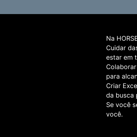
Na HORSE,
Cuidar
das
estar em 
Colaborar
para alcan
Criar Exce
da busca 
Se você s
você.