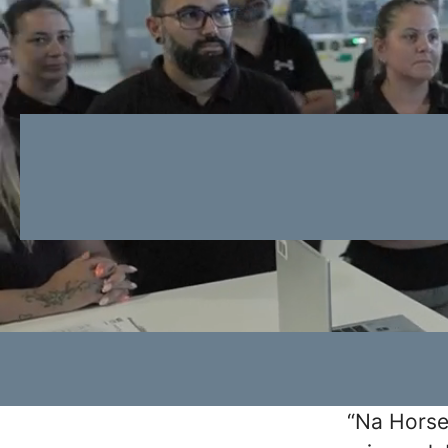
“
Na Horse