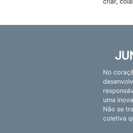
criar, col
JU
No coraçã
desenvolv
responsáve
uma inova
Não se tr
coletiva 