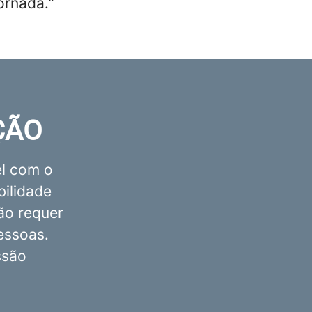
jornada.
”
ÇÃO
l com o
bilidade
são requer
essoas.
ssão